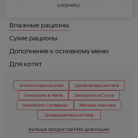
озорнику.
Влажные рационы
Сухие рационы
Дополнение к основному меню
Для котят
Аппетитные кусочки
Двойная вкуснятина
Sensations в Желе
Sensations в Соусе
Sensations Супервкус
Мясные ломтики
Домашняя вкуснятина
Больше продуктов Felix для кошек