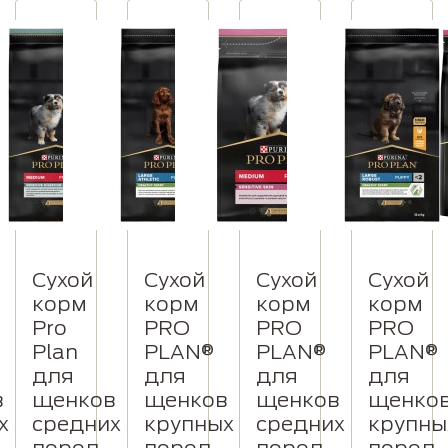
Сухой
Сухой
Сухой
Сухой
корм
корм
корм
корм
Pro
PRO
PRO
PRO
Plan
PLAN®
PLAN®
PLAN®
для
для
для
для
в
щенков
щенков
щенков
щенко
х
средних
крупных
средних
крупны
пород
пород
пород
пород