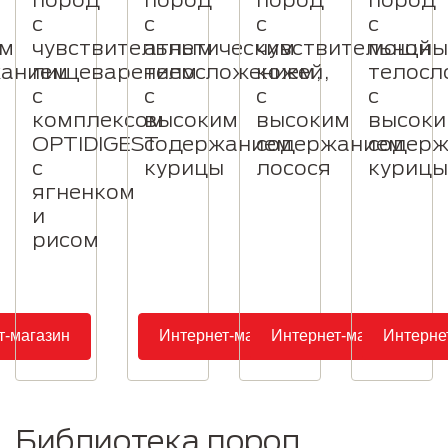
с
с
с
с
им
чувствительным
атлетическим
чувствительной
мощны
жанием
пищеварением
телосложением,
кожей,
телосл
с
с
с
с
комплексом
высоким
высоким
высок
OPTIDIGEST
содержанием
содержанием
содер
с
курицы
лосося
курицы
ягненком
и
рисом
т-магазин
Интернет-магазин
Интернет-магазин
Интерне
Библиотека пород