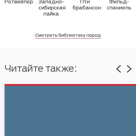
Ротвейлер
Западно-
Пти
Фильд-
сибирская
брабансон
спаниель
лайка
Смотреть библиотеку пород
Читайте также: