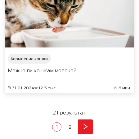
Кормление кошки
Можно ли кошкам молоко?
31.01.2024
12.5 тыс.
6 мин.
21 результат
Pagination
Current page
Страница
1
2