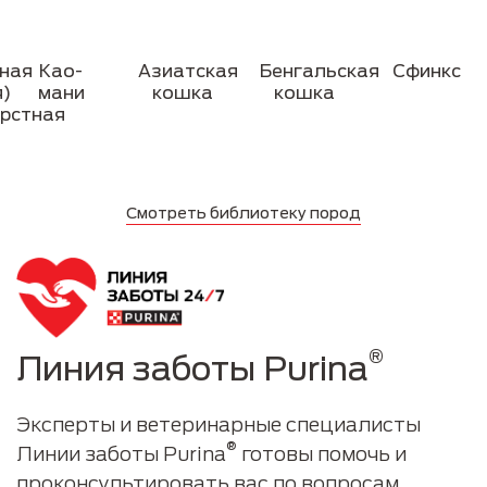
ная
Као-
Азиатская
Бенгальская
Сфинкс
я)
мани
кошка
кошка
рстная
Смотреть библиотеку пород
®
Линия заботы Purina
Эксперты и ветеринарные специалисты
®
Линии заботы Purina
готовы помочь и
проконсультировать вас по вопросам