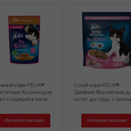
жный корм FELIX®
Сухой корм FELIX®
етитные Кусочки для
Двойная Вкуснятина д
ят с курицей в желе
котят до года, с куроч
Интернет-магазин
Интернет-магазин