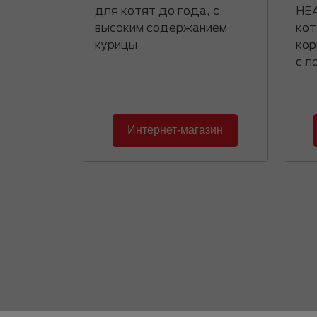
для котят до года, с
HE
высоким содержанием
кот
курицы
кор
с л
Интернет-магазин
Pagination