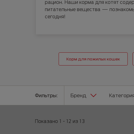
рацион. Наши корма для котят соде
Руководство по породам
Пожилые
питательные вещества — познакомь
сегодня!
Корм для пожилых кошек
Бренд
Категори
Фильтры:
Показано 1 - 12 из 13