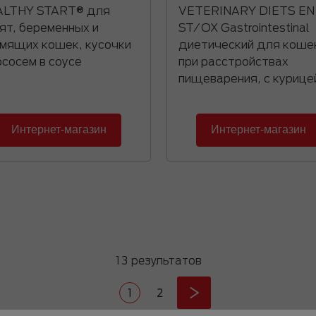
ALTHY START® для
VETERINARY DIETS EN
ят, беременных и
ST/OX Gastrointestinal
мящих кошек, кусочки
диетический для коше
ососем в соусе
при расстройствах
пищеварения, с курице
Интернет-магазин
Интернет-магазин
13 результатов
Current page
Страница
1
2