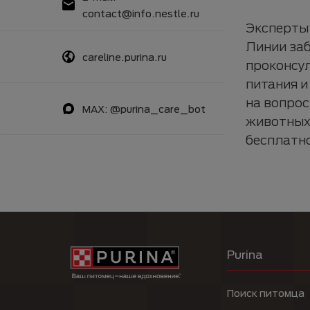
contact@info.nestle.ru
Эксперты
Линии заб
careline.purina.ru
проконсу
питания и
на вопро
MAX: @purina_care_bot
животных 
бесплатн
Purina
Поиск питомца