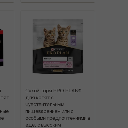
й
Сухой корм PRO PLAN®
отят
для котят с
чувствительным
сные
пищеварением или с
ле
особыми предпочтениями в
еде, с высоким