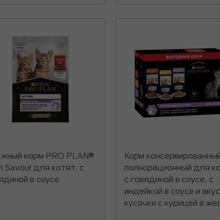
жный корм PRO PLAN®
Корм консервированны
ri Savour для котят, с
полнорационный для к
ядиной в соусе
с говядиной в соусе, с
индейкой в соусе и вку
кусочки с курицей в же