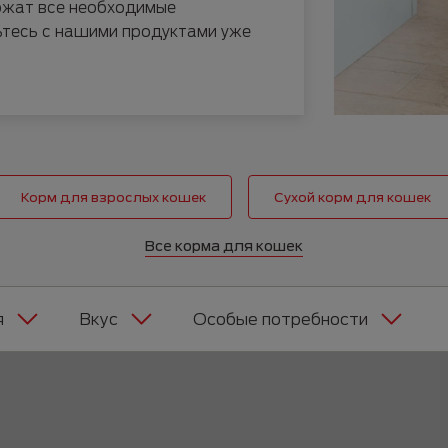
ржат все необходимые
Руководство по породам
Пожилые
тесь с нашими продуктами уже
Корм для взрослых кошек
Сухой корм для кошек
Все корма для кошек
я
Вкус
Особые потребности