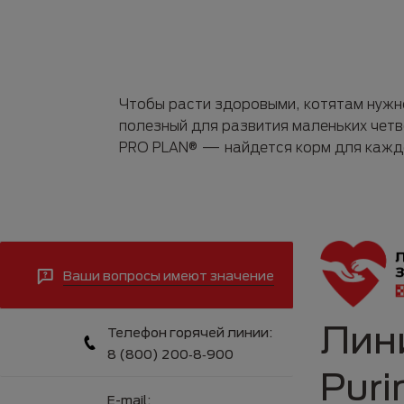
Чтобы расти здоровыми, котятам нужно
полезный для развития маленьких четв
PRO PLAN® — найдется корм для каждо
Ваши вопросы имеют значение
Лин
Телефон горячей линии:
8 (800) 200‑8‑900
Puri
E-mail: