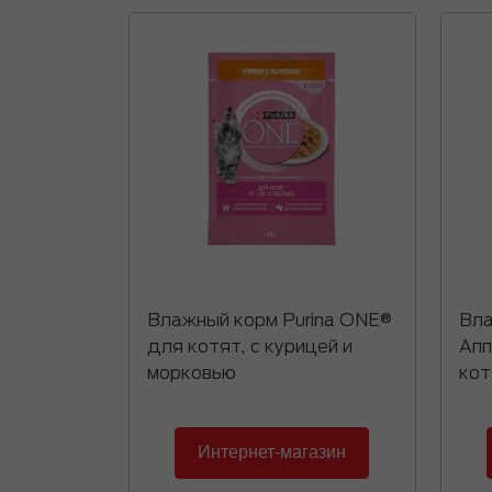
Влажный корм Purina ONE®
Вла
для котят, с курицей и
Апп
морковью
кот
Интернет-магазин