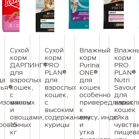
Сухой
Сухой
Влажный
Влажн
корм
корм
корм
корм
ДАРЛИНГ®
PRO
Purina
PRO
для
PLAN®
ONE®
PLAN®
да
взрослых
для
для
Nutri
ья®
кошек,
взрослых
кошек
Savour
с
кошек,
особенно
для
изованных
мясом
с
привередливых
взросл
и
высоким
к
кошек
овощами,
содержанием
вкусу, индейка
с
рованных
15
курицы
и
чувств
кг
утка
пищев