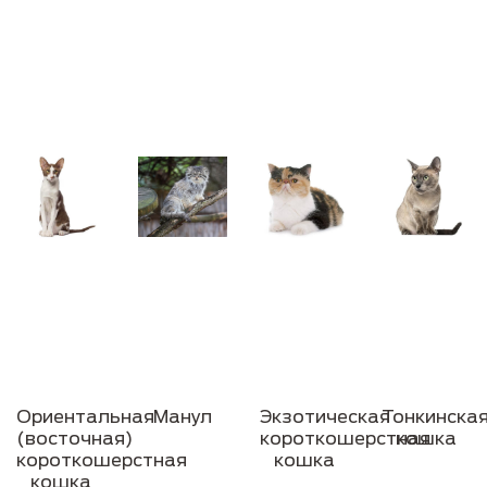
Ориентальная
Манул
Экзотическая
Тонкинска
(восточная)
короткошерстная
кошка
короткошерстная
кошка
кошка