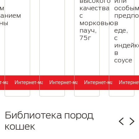
высокого
или
им
качества
особы
жанием
с
предпо
ны
морковью,
в
пауч,
еде,
75г
с
индейк
в
соусе
т-магазин
Интернет-магазин
Интернет-магазин
Интернет-магазин
Интерне
Библиотека пород
кошек