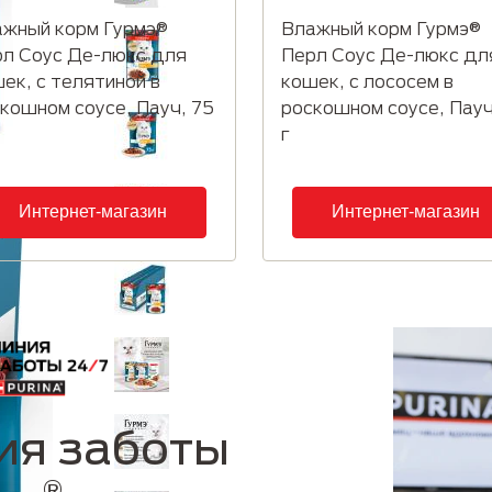
жный корм Гурмэ®
Влажный корм Гурмэ®
л Соус Де-люкс для
Перл Соус Де-люкс дл
ек, с телятиной в
кошек, с лососем в
кошном соусе, Пауч, 75
роскошном соусе, Пауч
г
Интернет-магазин
Интернет-магазин
ия заботы