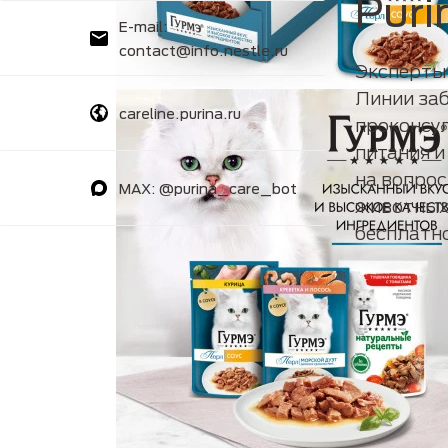
Puri
E-mail:
contact@info.nestle.ru
Эксперты
Линии заб
careline.purina.ru
проконсу
питания и
на вопро
MAX: @purina_care_bot
животных 
бесплатн