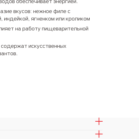
водов обеспечивает энергией.
Забота о питомцах
азие вкусов: нежное филе с
й, индейкой, ягненком или кроликом
лияет на работу пищеварительной
 содержат искусственных
вантов.