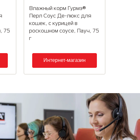
Влажный корм Гурмэ®
я
Перл Соус Де-люкс для
кошек, с курицей в
, 75
роскошном соусе, Пауч, 75
г
Интернет-магазин