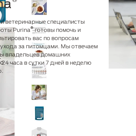
®
na
 и ветеринарные специалисты
®
оты Purina
готовы помочь и
льтировать вас по вопросам
 ухода за питомцами. Мы отвечаем
сы владельцев домашних
24 часа в сутки 7 дней в неделю
о.