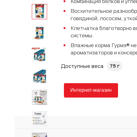
Комбинация белков и угле
Руководство по породам
Пожилые
Восхитительное разнообр
говядиной, лососем, утко
Клетчатка благотворно в
системы.
Влажные корма Гурмэ® не
ароматизаторов и консер
Доступные веса
75 г
Интернет-магазин