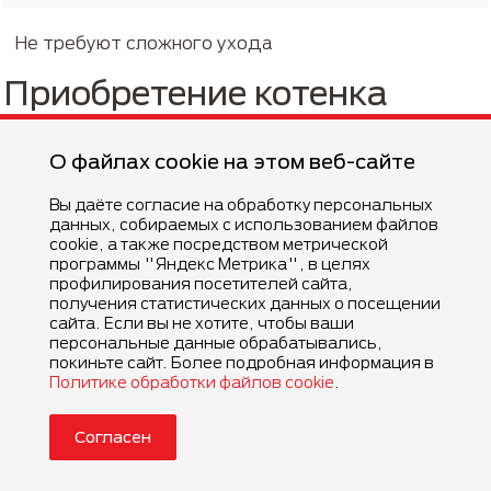
Не требуют сложного ухода
Приобретение котенка
Покупать котенка британской длинношерстной
О файлах cookie на этом веб-сайте
породы лучше всего в известных питомниках или у
проверенных заводчиков. Там вам могут
Вы даёте согласие на обработку персональных
предоставить все необходимые документы,
данных, собираемых с использованием файлов
подтверждающие родословную, а также паспорта
cookie, а также посредством метрической
программы "Яндекс Метрика", в целях
животных с отметками о вакцинации и
профилирования посетителей сайта,
дегельминтизации.
получения статистических данных о посещении
сайта. Если вы не хотите, чтобы ваши
персональные данные обрабатывались,
Покупая котенка «с рук» у неизвестных людей, вы
покиньте сайт. Более подробная информация в
рискуете получить помесь породы или
Политике обработки файлов cookie
.
выбракованного питомца, имеющего проблемы со
здоровьем и внешние пороки.
Согласен
Критерии выбора