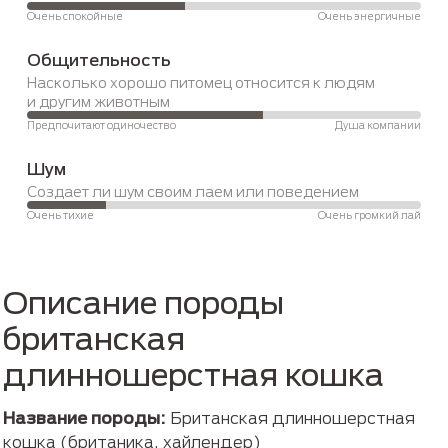
Очень спокойные
Очень энергичные
Общительность
Насколько хорошо питомец относится к людям 
и другим животным
Предпочитают одиночество
Душа компании
Шум
Создает ли шум своим лаем или поведением 
Очень тихие
Очень громкий лай
Описание породы
британская
длинношерстная кошка
Название породы:
Британская длинношерстная
кошка (британика, хайлендер)