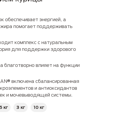
Забота о питомцах
к обеспечивает энергией, а
 жира помогает поддерживать
входит комплекс с натуральным
кория для поддержки здорового
а благотворно влияет на функции
LAN® включена сбалансированная
икроэлементов и антиоксидантов
ек и мочевыводящей системы.
5 кг
3 кг
10 кг