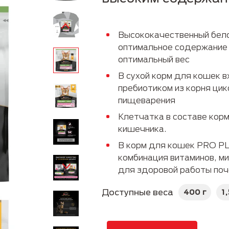
Руководство по породам
Пожилые
Высококачественный бело
оптимальное содержание
оптимальный вес
В сухой корм для кошек 
пребиотиком из корня ци
пищеварения
Клетчатка в составе корм
кишечника.
В корм для кошек PRO P
комбинация витаминов, м
для здоровой работы поч
Доступные веса
400 г
1,