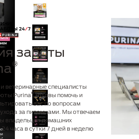
ия заботы
®
na
 и ветеринарные специалисты
®
оты Purina
готовы помочь и
льтировать вас по вопросам
 ухода за питомцами. Мы отвечаем
сы владельцев домашних
24 часа в сутки 7 дней в неделю
о.