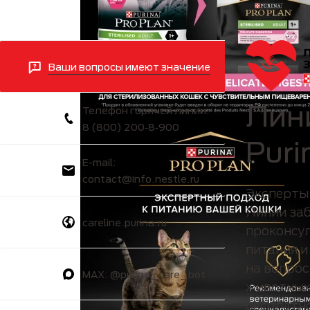
Ваши вопросы имеют значение
Лин
Телефон горячей линии:
8 (800) 200‑8‑900
Puri
E-mail:
contact@info.nestle.ru
Эксперты
Линии заб
careline.purina.ru
проконсу
питания и
на вопро
MAX: @purina_care_bot
животных 
бесплатн