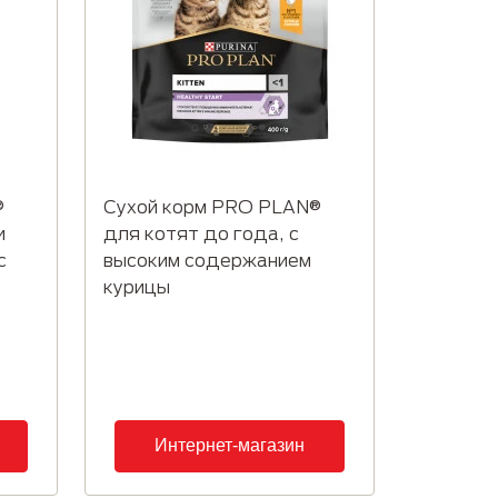
 образом, чтобы он помогал
а. При этом питание должно
вность усвоения питательных веществ.
AN® разработали сухие корма со
®
Сухой корм PRO PLAN®
и
для котят до года, с
с
высоким содержанием
курицы
Интернет-магазин