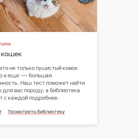
urina
 кошек
то не только пушистый комок
но и еще — большая
нность. Наш тест поможет найти
 для вас породу, а библиотека
т с каждой подробнее.
т
Посмотреть библиотеку