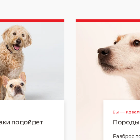
Вы — идеаль
аки подойдет
Породы
Разброс п