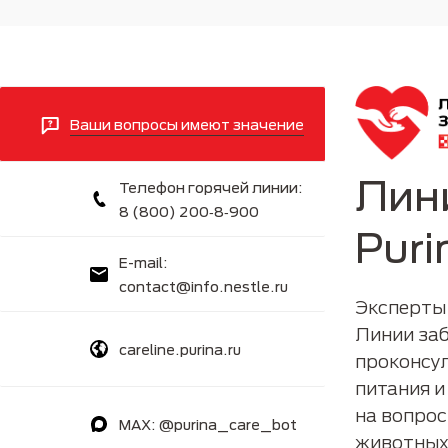
Ваши вопросы имеют значение
Лин
Телефон горячей линии:
8 (800) 200‑8‑900
Puri
E-mail:
contact@info.nestle.ru
Эксперты
Линии заб
careline.purina.ru
проконсу
питания и
на вопро
MAX: @purina_care_bot
животных 