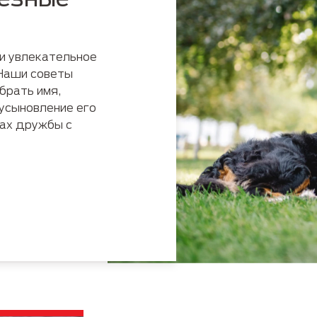
Руководство по породам
Пожилые
и увлекательное
 Наши
советы
брать имя,
 усыновление его
ах дружбы с