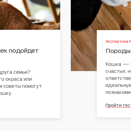
Экспертиза P
ек подойдет
Породы
Кошка — э
счастья, 
друга семьи?
ответстве
го окраса или
идеальную
 советы помогут
познакоми
ошку.
Пройти тес