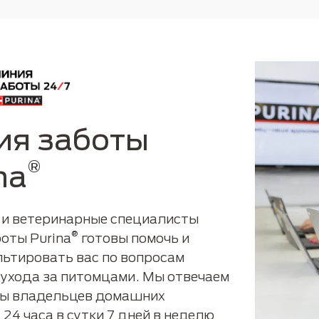
ия заботы
®
na
 и ветеринарные специалисты
®
оты Purina
готовы помочь и
льтировать вас по вопросам
 ухода за питомцами. Мы отвечаем
сы владельцев домашних
24 часа в сутки 7 дней в неделю