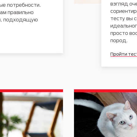
взгляд оч
ые потребности.
сориентир
ам правильно
тесту вы 
и, подходящую
идеальног
просто во
пород.
Пройти тес