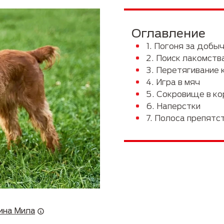
Руководство по породам
Пожилые
Оглавление
1. Погоня за добы
2. Поиск лакомств
3. Перетягивание 
4. Игра в мяч
5. Сокровище в к
6. Наперстки
7. Полоса препятс
ина Мила