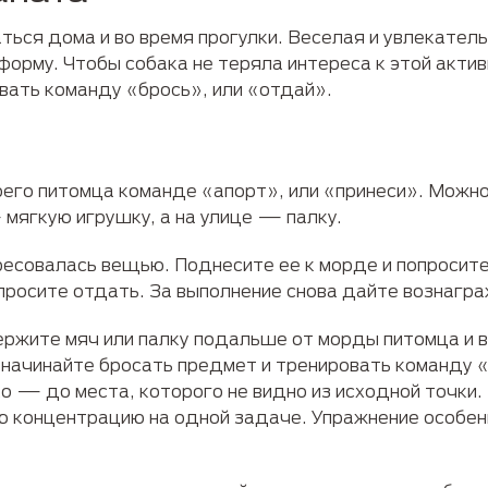
ься дома и во время прогулки. Веселая и увлекател
рму. Чтобы собака не теряла интереса к этой активн
вать команду «брось», или «отдай».
оего питомца команде «апорт», или «принеси». Можно 
мягкую игрушку, а на улице — палку.
есовалась вещью. Поднесите ее к морде и попросите 
просите отдать. За выполнение снова дайте вознагр
жите мяч или палку подальше от морды питомца и в
 начинайте бросать предмет и тренировать команду «
о — до места, которого не видно из исходной точки.
ю концентрацию на одной задаче. Упражнение особе