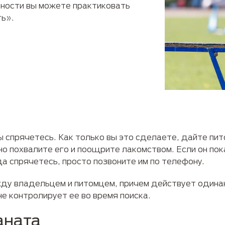
вности вы можете практиковать
ть».
 спрячетесь. Как только вы это сделаете, дайте пит
но похвалите его и поощрите лакомством. Если он по
да спрячетесь, просто позвоните им по телефону.
жду владельцем и питомцем, причем действует одина
е контролирует ее во время поиска.
аната