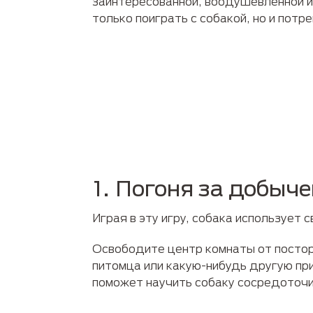
заинтересованной, воодушевленной и
только поиграть с собакой, но и пот
1. Погоня за добыче
Играя в эту игру, собака использует 
Освободите центр комнаты от постор
питомца или какую-нибудь другую при
поможет научить собаку сосредоточи