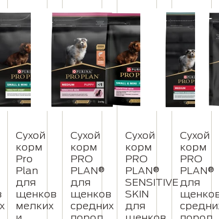
Сухой
Сухой
Сухой
Сухой
корм
корм
корм
корм
Pro
PRO
PRO
PRO
Plan
PLAN®
PLAN®
PLAN®
для
для
SENSITIVE
для
в
щенков
щенков
SKIN
щенко
х
мелких
средних
для
средни
и
пород
щенков
пород