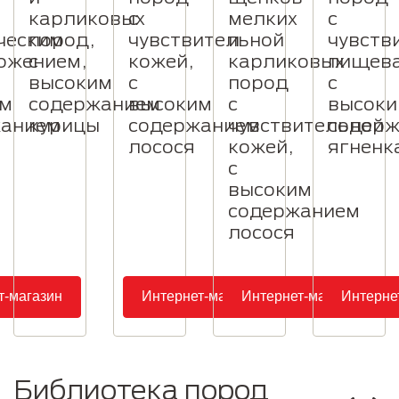
карликовых
с
мелких
с
ческим
пород,
чувствительной
и
чувств
ожением,
с
кожей,
карликовых
пищева
высоким
с
пород
с
им
содержанием
высоким
с
высок
жанием
курицы
содержанием
чувствительной
содер
лосося
кожей,
ягненк
с
высоким
содержанием
лосося
т-магазин
Интернет-магазин
Интернет-магазин
Интерне
Библиотека пород