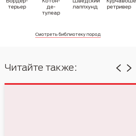
Бордер-
Котон-
Шведский
Курчавоше
терьер
де-
лаппхунд
ретривер
тулеар
Смотреть библиотеку пород
Читайте также: