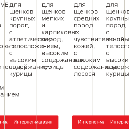
IVE
для
для
для
для
щенков
щенков
щенков
щенко
крупных
мелких
средних
крупны
в
пород
и
пород
пород
с
карликовых
с
с
атлетическим
пород,
чувствительной
мощны
овых
телосложением,
с
кожей,
телосл
с
высоким
с
с
высоким
содержанием
высоким
высок
ительной
содержанием
курицы
содержанием
содер
курицы
лосося
курицы
им
жанием
т-магазин
Интернет-магазин
Интернет-магазин
Интерне