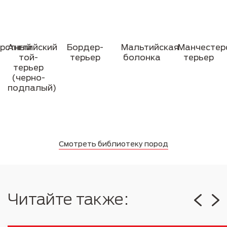
рстный
Английский
Бордер-
Мальтийская
Манчестер
той-
терьер
болонка
терьер
терьер
(черно-
подпалый)
Смотреть библиотеку пород
Читайте также: