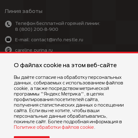
Линия заботы
Телефон бесплатной горячей линии:
8 (800) 200‑8‑900
E-mail: contact@info.nestle.ru
careline.purina.ru
MAX: @purina_care_bot
О файлах cookie на этом веб-сайте
Вы даёте согласие на обработку персональных
данных, собираемых с использованием файлов
cookie, а также посредством метрической
программы "Яндекс Метрика", в целях
профилирования посетителей сайта,
©Компания Nestlé, 2026 г. Все права защищены.
получения статистических данных о посещении
®Владелец товарных знаков: Société des Produits Nestlé S.A.
сайта. Если вы не хотите, чтобы ваши
(Швейцария)
персональные данные обрабатывались,
покиньте сайт. Более подробная информация в
Политике обработки файлов cookie
.
Условия и положения