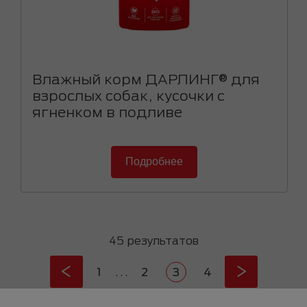
Влажный корм ДАРЛИНГ® для
взрослых собак, кусочки с
ягненком в подливе
Подробнее
45 результатов
Pagination
First page
Страница
Current page
Страница
1
…
2
3
4