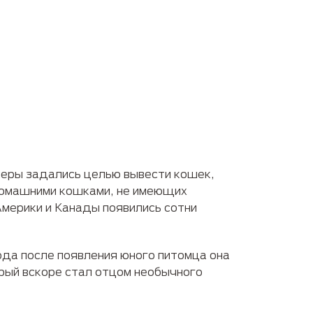
неры задались целью вывести кошек,
домашними кошками, не имеющих
Америки и Канады появились сотни
ода после появления юного питомца она
орый вскоре стал отцом необычного