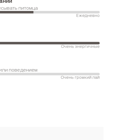
ании
есывать питомца
Ежедневно
Очень энергичные
 или поведением 
Очень громкий лай