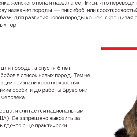
нка женского пола и назвала ее Пикси, что переводит
ову названия породы — пиксибоб, или короткохвостый
базы для развития новой породы кошек, скрещивая с
ых гор.
для породы, а спустя 6 лет
обов в список новых пород. Тем не
зации признали короткохвостых
икие особи, и до работы Бруэр они
 человека.
рода, и считается национальным
А). Ее запрещено вывозить за
ь где-то еще практически