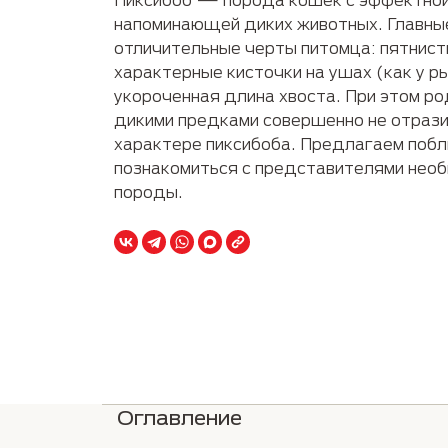
Руководство по породам
Пожилые
напоминающей диких животных. Главны
отличительные черты питомца: пятнист
характерные кисточки на ушах (как у ры
укороченная длина хвоста. При этом ро
дикими предками совершенно не отрази
характере пиксибоба. Предлагаем поб
познакомиться с представителями нео
породы.
Оглавление