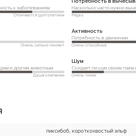
Потребность в вычесыв
ность к заболеваниям
Насколько часто нужно выч
Отличаются долголетием
Редко
Активность
Потребность в движении
Очень сильно линяют
Очень спокойные
Шум
юдям и другим животным
Создает ли шум своим лаем
Душа компании
Очень тихие
я
пиксибоб, короткохвостый эльф