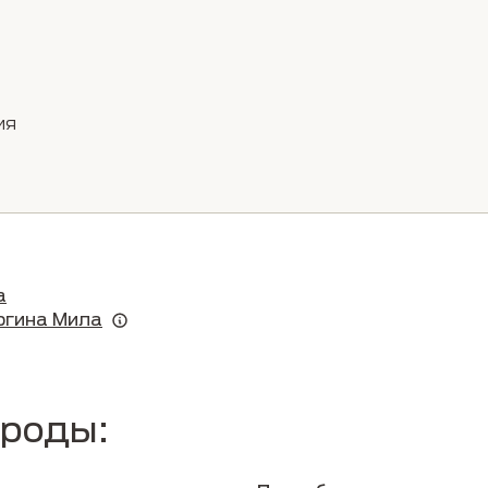
ия
а
ргина Мила
ороды: