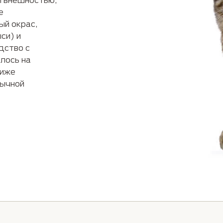
Руководство по породам
Пожилые
е
ый окрас,
си) и
дство с
лось на
лиже
бычной