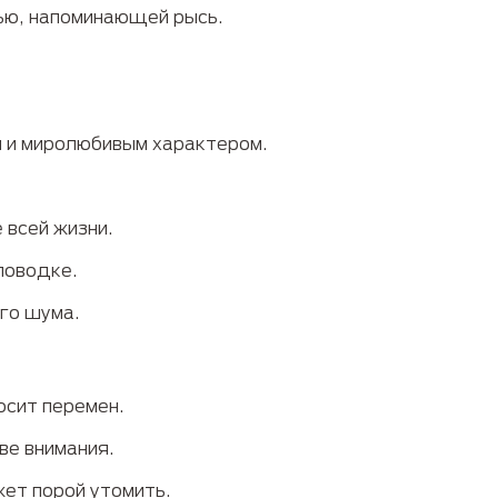
ю, напоминающей рысь.
и миролюбивым характером.
 всей жизни.
поводке.
го шума.
осит перемен.
ве внимания.
жет порой утомить.