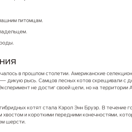
.
машним питомцам.
владельцем.
ороды.
ния
чалось в прошлом столетии. Американские селекцио
 — дикую рысь. Самцов лесных котов скрещивали с 
ксперимент не достиг своей цели, но на территории 
гибридных котят стала Кэрол Энн Бруэр. В течение г
м хвостом и короткими передними конечностями, кот
ом шерсти.