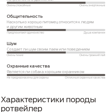
Очень спокойные
Очень энергичные
Общительность
Насколько хорошо питомец относится к людям 
и другим животным
Предпочитают одиночество
Душа компании
Шум
Создает ли шум своим лаем или поведением 
Очень тихие
Очень громкий лай
Охранные качества
Является ли собака хорошим охранником 
Не предназначены для охраны
Отличные охранные качества
Характеристики породы
ротвейлер