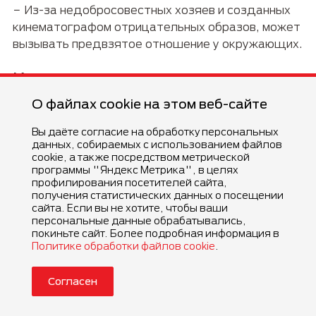
− Из-за недобросовестных хозяев и созданных
кинематографом отрицательных образов, может
вызывать предвзятое отношение у окружающих.
Какие продукты нельзя
давать собаке?
О файлах cookie на этом веб-сайте
Вы даёте согласие на обработку персональных
Не следует угощать ротвейлера сладостями,
данных, собираемых с использованием файлов
шоколадом, колбасой, цитрусовыми, бобовыми,
cookie, а также посредством метрической
речной рыбой, хлебом и другой выпечкой. Все
программы "Яндекс Метрика", в целях
профилирования посетителей сайта,
это приводит к проблемам с желудком,
получения статистических данных о посещении
метеоризму. Трубчатые и рыбьи кости могут
сайта. Если вы не хотите, чтобы ваши
нанести травмы острыми краями.
персональные данные обрабатывались,
покиньте сайт. Более подробная информация в
Политике обработки файлов cookie
.
Какая сила укуса у
ротвейлера?
Согласен
Сила укуса ротвейлера составляет примерно