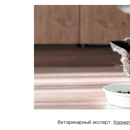
Руководство по породам
Пожилые
Ветеринарный эксперт:
Корнил