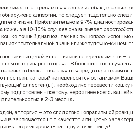
носимость встречается у кошек и собак довольно ре
 обнаружена аллергия, то следует тщательно следит
для его жизни. Приблизительно в 97% диагностирова
 коже, а в 10-15% случаев она вызывает расстройст
 кошке точный диагноз, так как вышеперечисленные 
еваниях эпителиальной ткани или желудочно-кишечног
гностики пищевой аллергии или непереносимости – 
ролем ветеринарного врача. В большинстве случаев а
ределенного белка - поэтому для предотвращения ост
от протеин, который не переносится организмом Ваше
ствующий аллерген(ы), необходимо перевести кошку 
ому подготовлен - поэтому, вероятнее всего, вашей
 длительностью в 2-3 месяца.
 людей, аллергия – это следствие неправильной реакц
ичина заключается не в качестве и пищевых характери
динаково реагировать на одну и ту же пищу!