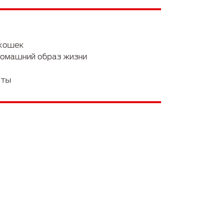
Забота о питомцах
 кошек
омашний образ жизни
еты