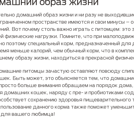
машний образ жизни
льно домашний образ жизни и ни разу не выходившие 
ограниченном пространстве имеются и свои минусы – о
ий. Вот почему столь важно играть с питомцем: это 
ей физические нагрузки. Помните, что при малоподви
енно поэтому специальный корм, предназначенный для
ремя меньше калорий, чем обычный корм, что в компл
нему образу жизни, находиться в прекрасной физиче
домашние питомцы зачастую оставляют повсюду слип
шек. Быть может, это объясняется тем, что домашни
просто больше внимания обращаем на порядок дома, а
я домашних кошек, наряду с пре- и пробиотиками сод
особствует сохранению здоровья пищеварительного 
спользование данного корма также поможет уменьшит
и для вашего любимца!