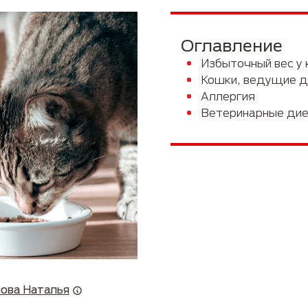
Руководство по породам
Пожилые
Оглавление
Избыточный вес у
Кошки, ведущие д
Аллергия
Ветеринарные ди
ова Наталья