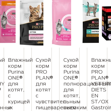
ый
Влажный
Сухой
Сухой
Влажн
корм
корм
корм
корм
Purina
PRO
Purina
PRO
ONE®
PLAN®
ONE®
PLAN®
HY
для
для
полнорационный
VETER
®
котят,
котят
для
DIETS
с
с
котят,
EN
курицей
чувствительным
с
ST/OX
нных
и
пищеварением
высоким
Gastroi