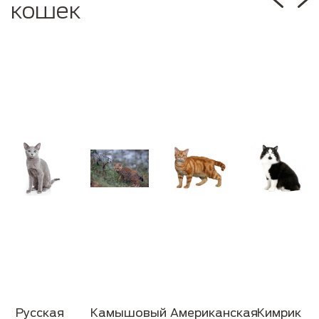
кошек
Русская
Камышовый
Американская
Кимрик