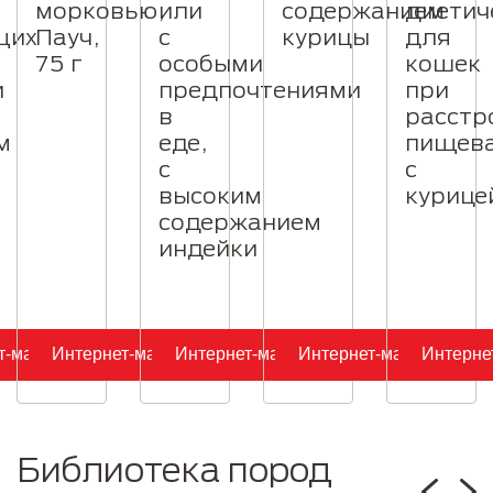
морковью,
или
содержанием
диетич
щих
Пауч,
с
курицы
для
75 г
особыми
кошек
и
предпочтениями
при
в
расстр
м
еде,
пищева
с
с
высоким
курице
содержанием
индейки
т-магазин
Интернет-магазин
Интернет-магазин
Интернет-магазин
Интерне
Библиотека пород