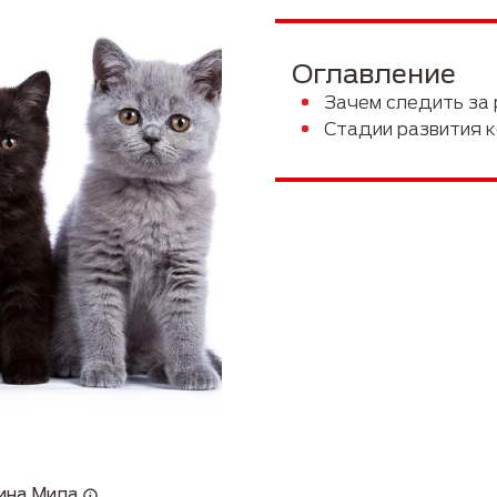
Руководство по породам
Пожилые
Оглавление
Зачем следить за
Стадии развития к
ина Мила