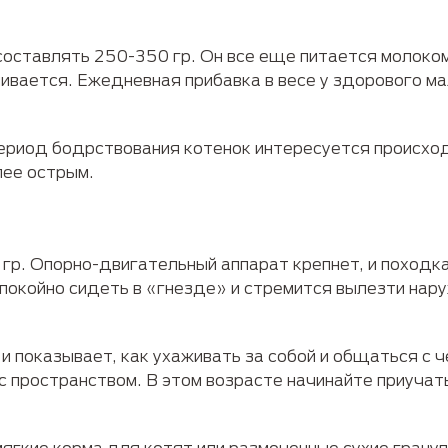
составлять 250-350 гр. Он все еще питается молок
чивается. Ежедневная прибавка в весе у здорового м
период бодрствования котенок интересуется происхо
лее острым.
гр. Опорно-двигательный аппарат крепнет, и походка
окойно сидеть в «гнезде» и стремится вылезти нару
 показывает, как ухаживать за собой и общаться с ч
с пространством. В этом возрасте начинайте приучать
гкие корма для котят или размоченные сухие гранулы