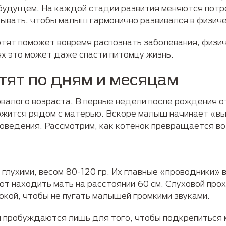
будущем. На каждой стадии развития меняются потре
тывать, чтобы малыш гармонично развивался в физиче
тят поможет вовремя распознать заболевания, физич
ях это может даже спасти питомцу жизнь.
тят по дням и месяцам
валого возраста. В первые недели после рождения о
ржится рядом с матерью. Вскоре малыш начинает «вы
поведения. Рассмотрим, как котенок превращается во
 глухими, весом 80-120 гр. Их главные «проводники»
ют находить мать на расстоянии 60 см. Слуховой про
окой, чтобы не пугать малышей громкими звуками.
 и пробуждаются лишь для того, чтобы подкрепитьс