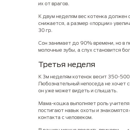
их от врагов.
К двум неделям вес котенка должен 
снижается, а размер «порции» увели
30 гр.
Сон занимает до 90% времени, но в 
молочные зубы, а слух становится бо
Третья неделя
К 3м неделям котенок весит 350-500 
Любознательный непоседа не хочет сп
он уже может видеть и слышать.
Мама-кошка выполняет роль учителя и
постигают навык охоты и знакомятся 
контакта с человеком.
В рацион можно вводить прикорм — мя