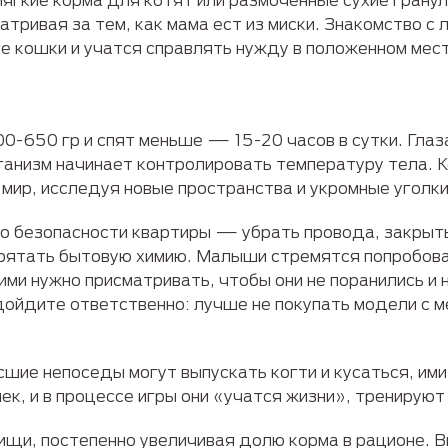
тривая за тем, как мама ест из миски. Знакомство с 
 кошки и учатся справлять нужду в положенном мест
0-650 гр и спят меньше — 15-20 часов в сутки. Гла
анизм начинает контролировать температуру тела. Ко
мир, исследуя новые пространства и укромные уголки
 о безопасности квартиры — убрать провода, закрыт
спрятать бытовую химию. Малыши стремятся попробова
ми нужно присматривать, чтобы они не поранились и 
дойдите ответственно: лучше не покупать модели с 
шие непоседы могут выпускать когти и кусаться, им
к, и в процессе игры они «учатся жизни», тренируют
ищи, постепенно увеличивая долю корма в рационе. 