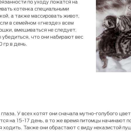
бязанности по уходу ложатся на
ивать котенка специальными
кой, а также массировать живот,
сли в семейном «гнезде» всем
ошки, вмешиваться не следует.
 убедиться, что они набирают вес
 гр в день.
глаза. У всех котят они сначала мутно-голубого цве
тся на 15-17 день, в то же время питомцы начинают п
я ходить. Также они обрастают с виду неказистой п