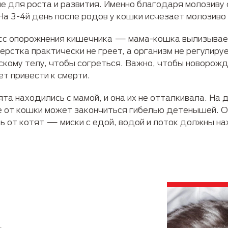
е для роста и развития. Именно благодаря молозиву
На 3-4й день после родов у кошки исчезает молозиво
с опорожнения кишечника — мама-кошка вылизывает
стка практически не греет, а организм не регулиру
скому телу, чтобы согреться. Важно, чтобы новоро
т привести к смерти.
та находились с мамой, и она их не отталкивала. На 
ие от кошки может закончиться гибелью детенышей. О
ь от котят — миски с едой, водой и лоток должны на