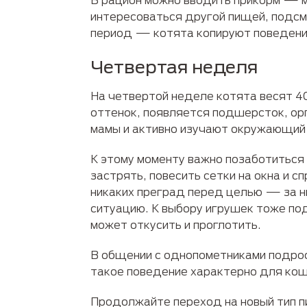
интересоваться другой пищей, подсма
период — котята копируют поведение
Четвертая неделя
На четвертой неделе котята весят 40
оттенок, появляется подшерсток, орг
мамы и активно изучают окружающий 
К этому моменту важно позаботиться
застрять, повесить сетки на окна и 
никаких преград перед целью — за ни
ситуацию. К выбору игрушек тоже по
может откусить и проглотить.
В общении с однопометниками подрос
такое поведение характерно для коше
Продолжайте переход на новый тип п