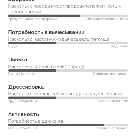
Насколько порода имеет предрасположенность к 
заболеваниям
Требует внимания к здоровью
Отличаются долголетием
Потребность в вычесывании
Насколько часто нужно вычесывать питомца
Редко
Ежедневно
Линька
Насколько сильно линяет порода
Почти не линяют
Очень сильно линяют
Дрессировка
Насколько хорошо собака поддается дрессировке
Трудно обучаемые
Схватывают на лету
Активность
Потребность в движении
Очень спокойные
Очень энергичные