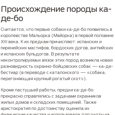
Происхождение породы ка-
де-бо
Считается, что первые собаки ка-де-бо появились в
королевстве Мальорка (Майорка) в первой половине
XIII века. К их предкам причисляют: испанских и
пиренейских мастифов, бордоских догов, английских
и испанских бульдогов. В результате
неконтролируемых вязок этих пород возникла новая
разновидность охранно-бойцовских собак — ка-де-
бестиар (в переводе с каталонского — «собака,
перегоняющая крупный рогатый скот»).
Кроме пастушьей работы, предки ка-де-бо
прекрасно справлялись с задачами охранников
жилых домов и складских помещений. Также
аристократия по достоинству оценила их
физические качества и использовала для охоты на