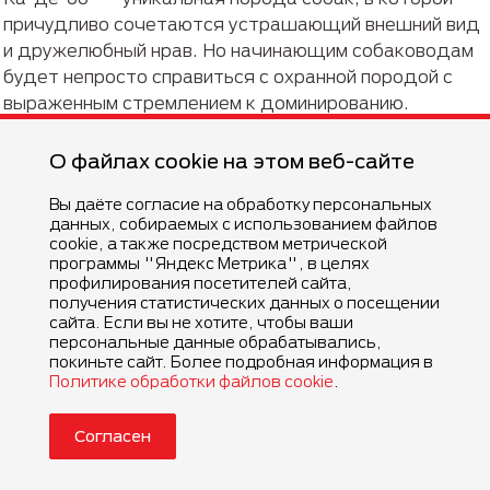
причудливо сочетаются устрашающий внешний вид
и дружелюбный нрав. Но начинающим собаководам
будет непросто справиться с охранной породой с
выраженным стремлением к доминированию.
Своенравному майоркскому мастифу нужен опытный
хозяин с сильными лидерскими качествами.
О файлах cookie на этом веб-сайте
Популярные вопросы о
Вы даёте согласие на обработку персональных
данных, собираемых с использованием файлов
породе
cookie, а также посредством метрической
программы "Яндекс Метрика", в целях
профилирования посетителей сайта,
Какие есть плюсы и минусы у
получения статистических данных о посещении
сайта. Если вы не хотите, чтобы ваши
ка-де-бо?
персональные данные обрабатывались,
покиньте сайт. Более подробная информация в
Политике обработки файлов cookie
.
Основные достоинства породы:
Согласен
отличные сторожевые качества;
послушание;