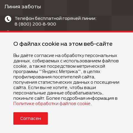
Линия заботы
Телефон бесплатной горячей линии:
8 (800) 200‑8‑900
E-mail: contact@info.nestle.ru
О файлах cookie на этом веб-сайте
careline.purina.ru
MAX: @purina_care_bot
Вы даёте согласие на обработку персональных
данных, собираемых с использованием файлов
cookie, а также посредством метрической
программы "Яндекс Метрика", в целях
профилирования посетителей сайта,
получения статистических данных о посещении
сайта. Если вы не хотите, чтобы ваши
персональные данные обрабатывались,
©Компания Nestlé, 2026 г. Все права защищены.
®Владелец товарных знаков: Société des Produits Nestlé S.A.
покиньте сайт. Более подробная информация в
(Швейцария)
Политике обработки файлов cookie
.
Согласен
Условия и положения
Политика конфиденциальности