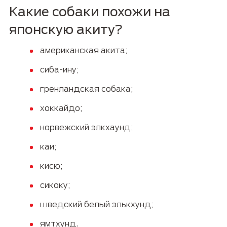
Какие собаки похожи на
японскую акиту?
американская акита;
сиба-ину;
гренландская собака;
хоккайдо;
норвежский элкхаунд;
каи;
кисю;
сикоку;
шведский белый элькхунд;
ямтхунд.