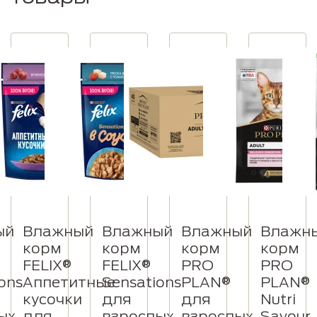
ый
Влажный
Влажный
Влажный
Влажн
корм
корм
корм
корм
FELIX®
FELIX®
PRO
PRO
ons
Аппетитные
Sensations
PLAN®
PLAN®
кусочки
для
для
Nutri
ых
для
взрослых
взрослых
Savour