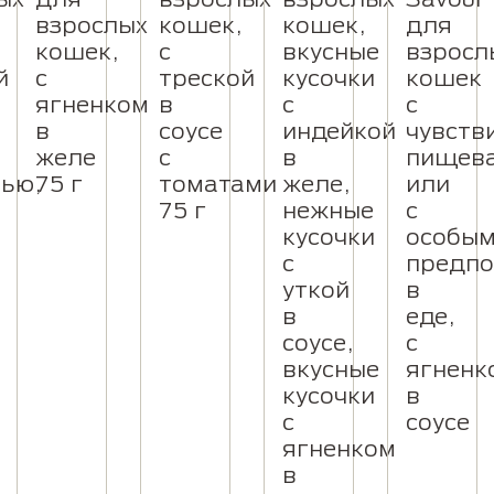
взрослых
кошек,
кошек,
для
кошек,
с
вкусные
взросл
й
с
треской
кусочки
кошек
ягненком
в
с
с
в
соусе
индейкой
чувств
желе
с
в
пищев
ью,
75 г
томатами
желе,
или
75 г
нежные
с
кусочки
особы
с
предпо
уткой
в
в
еде,
соусе,
с
вкусные
ягненк
кусочки
в
с
соусе
ягненком
в