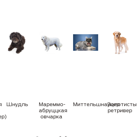
я
Шнудль
Мареммо-
Миттельшнауцер
Золотисты
абруццкая
ретривер
ер)
овчарка