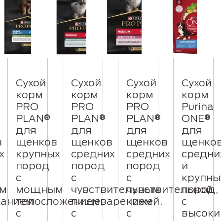
Сухой
Сухой
Сухой
Сухой
корм
корм
корм
корм
PRO
PRO
PRO
Purina
PLAN®
PLAN®
PLAN®
ONE®
для
для
для
для
в
щенков
щенков
щенков
щенко
х
крупных
средних
средних
средни
пород
пород
пород
и
с
с
с
крупны
им
мощным
чувствительным
чувствительной
пород,
жанием
телосложением,
пищеварением,
кожей,
с
с
с
с
высок