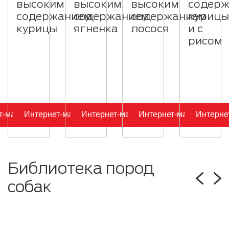
высоким
высоким
высоким
содер
содержанием
содержанием
содержанием
курицы
курицы
ягненка
лосося
и с
рисом
т-магазин
Интернет-магазин
Интернет-магазин
Интернет-магазин
Интерне
Библиотека пород
собак