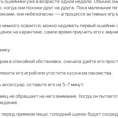
ь ошейники уже в возрасте одной недели. Обычно он
р, когда они похожи друг на друга. Пока маленькие п
жками, они небезопасны — в процессе активных игр м
 немного освоится, можно надевать первый ошейник с
щенок на карантине, самое время приучить его к амун
нику:
ром в спокойной обстановке, сначала дайте его прос
леките его игрой или угостите кусочком лакомства.
 аксессуар, оставьте его на 5-7 минут.
мец не обращает на него внимание. Когда он пытается
ведение.
 перед приемом пищи, голодный щенок будет сосредо