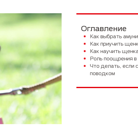
Руководство по породам
Пожилые
Оглавление
Как выбрать амун
Как приучить щенк
Как научить щенка
Роль поощрения в
Что делать, если 
поводком