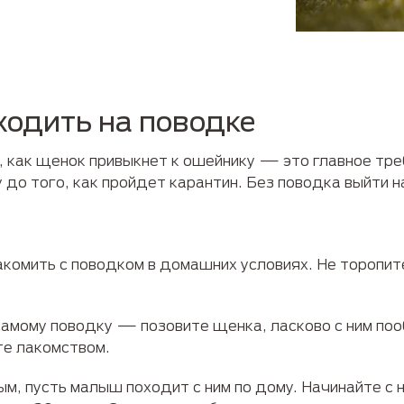
ходить на поводке
, как щенок привыкнет к ошейнику — это главное тре
 до того, как пройдет карантин. Без поводка выйти н
акомить с поводком в домашних условиях. Не торопит
самому поводку — позовите щенка, ласково с ним по
те лакомством.
м, пусть малыш походит с ним по дому. Начинайте с