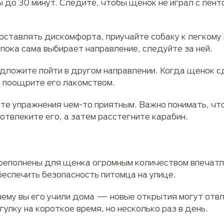
 до 30 минут. Следите, чтобы щенок не играл с ленто
оставлять дискомфорта, приучайте собаку к легкому
 пока сама выбирает направление, следуйте за ней.
едложите пойти в другом направлении. Когда щенок с
о поощрите его лакомством.
те упражнения чем-то приятным. Важно понимать, чт
отвлеките его, а затем расстегните карабин.
реполнены для щенка огромным количеством впечатле
еспечить безопасность питомца на улице.
 чему вы его учили дома — новые открытия могут отвл
улку на короткое время, но несколько раз в день.