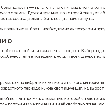
 безопасности — пристегнутого питомца легче контро
мусор с земли. Другая причина, по которой следует 
местах собака должна быть всегда пристегнута.
ак правильно выбрать необходимые аксессуары и приу
цию
надобится ошейник и сама лента поводка. Выбор под
и особенностей ее поведения, но для всех щенков ес
вым, важно выбрать из мягкого и легкого материала.
возрастного периода нужна своя амуниция, на вырост
жаной ленты и пряжки, с помощью которой он застеги
нутом положении между ним и шеей свободно помещаю