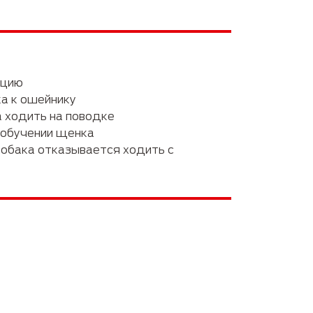
Забота о питомцах
ицию
а к ошейнику
 ходить на поводке
 обучении щенка
собака отказывается ходить с