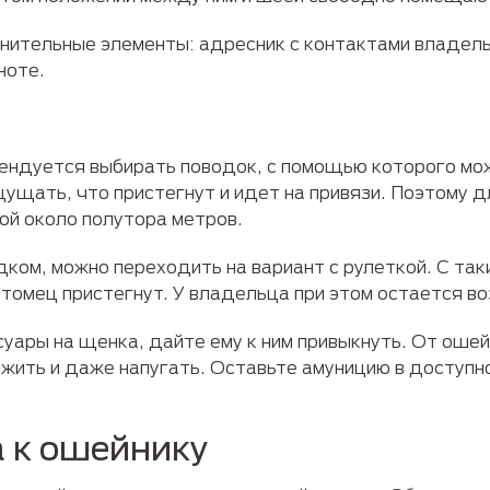
нительные элементы: адресник с контактами владел
ноте.
мендуется выбирать поводок, с помощью которого мо
щущать, что пристегнут и идет на привязи. Поэтому 
й около полутора метров.
дком, можно переходить на вариант с рулеткой. С т
итомец пристегнут. У владельца при этом остается в
уары на щенка, дайте ему к ним привыкнуть. От ошей
жить и даже напугать. Оставьте амуницию в доступн
 к ошейнику