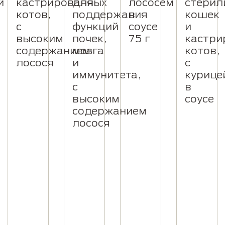
й
кастрированных
для
лососем
стерил
котов,
поддержания
в
кошек
с
функций
соусе
и
высоким
почек,
75 г
кастри
содержанием
мозга
котов,
лосося
и
с
иммунитета,
курице
с
в
высоким
соусе
содержанием
лосося