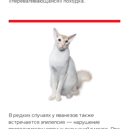
«переваливающаяся» походка.
В редких случаях у яванезов также
встречается эпилепсия — нарушение
проводимости нервных окончаний в мозге. При