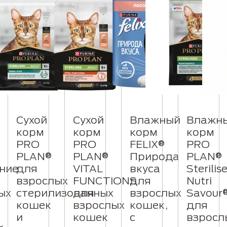
Сухой
Сухой
Влажный
Влажн
корм
корм
корм
корм
PRO
PRO
FELIX®
PRO
е
PLAN®
PLAN®
Природа
PLAN®
ние
для
VITAL
вкуса
Sterilis
взрослых
FUNCTIONS
для
Nutri
ых
стерилизованных
для
взрослых
Savour
кошек
взрослых
кошек,
для
и
кошек
с
взросл