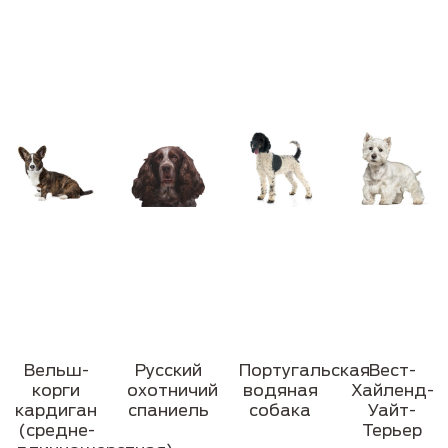
Вельш-
Русский
Португальская
Вест-
корги
охотничий
водяная
Хайленд-
кардиган
спаниель
собака
Уайт-
(средне-
Терьер