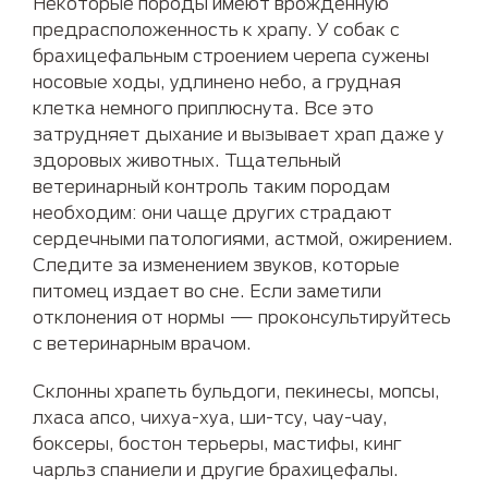
Некоторые породы имеют врожденную
предрасположенность к храпу. У собак с
брахицефальным строением черепа сужены
носовые ходы, удлинено небо, а грудная
клетка немного приплюснута. Все это
затрудняет дыхание и вызывает храп даже у
здоровых животных. Тщательный
ветеринарный контроль таким породам
необходим: они чаще других страдают
сердечными патологиями, астмой, ожирением.
Следите за изменением звуков, которые
питомец издает во сне. Если заметили
отклонения от нормы — проконсультируйтесь
с ветеринарным врачом.
Склонны храпеть бульдоги, пекинесы, мопсы,
лхаса апсо, чихуа-хуа, ши-тсу, чау-чау,
боксеры, бостон терьеры, мастифы, кинг
чарльз спаниели и другие брахицефалы.