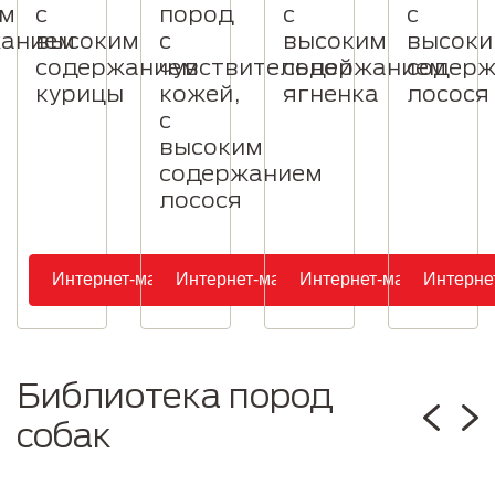
им
с
пород
с
с
жанием
высоким
с
высоким
высок
содержанием
чувствительной
содержанием
содер
курицы
кожей,
ягненка
лосося
с
высоким
содержанием
лосося
Интернет-магазин
Интернет-магазин
Интернет-магазин
Интерне
Библиотека пород
собак