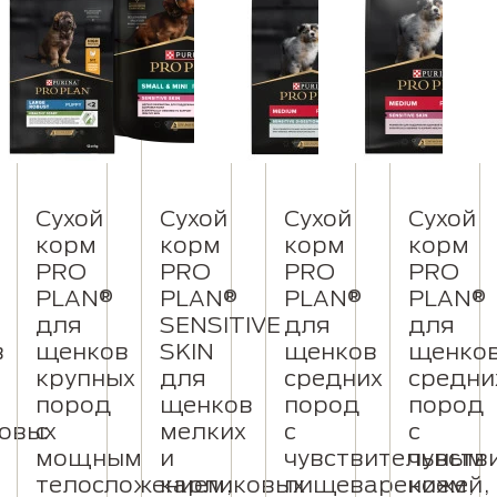
Сухой
Сухой
Сухой
Сухой
корм
корм
корм
корм
PRO
PRO
PRO
PRO
PLAN®
PLAN®
PLAN®
PLAN®
для
SENSITIVE
для
для
в
щенков
SKIN
щенков
щенко
крупных
для
средних
средни
пород
щенков
пород
пород
овых
с
мелких
с
с
мощным
и
чувствительным
чувств
телосложением,
карликовых
пищеварением,
кожей,