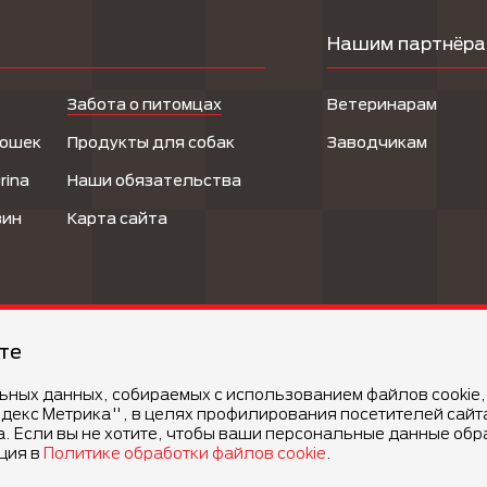
Нашим партнёр
Забота о питомцах
Ветеринарам
кошек
Продукты для собак
Заводчикам
rina
Наши обязательства
зин
Карта сайта
йте
льных данных, собираемых с использованием файлов cookie,
Условия и
декс Метрика", в целях профилирования посетителей сайт
estlé S.A. (Швейцария)
а. Если вы не хотите, чтобы ваши персональные данные об
ция в
Политике обработки файлов cookie
.