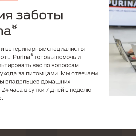
ия заботы
®
na
 и ветеринарные специалисты
®
оты Purina
готовы помочь и
льтировать вас по вопросам
 ухода за питомцами. Мы отвечаем
сы владельцев домашних
24 часа в сутки 7 дней в неделю
о.