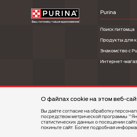
Purina
Поиск питомца
Продукты для 
Знакомство с Pu
Интернет-мага
О файлах cookie на этом веб-са
Вы даёте согласие на обработку персона
посредством метрической программы "Ян
©Компания Nestlé, 2026 г. Все права защищены.
®Владелец товарных знаков: Société des Produits N
статистических данных о посещении сайт
покиньте сайт. Более подробная информа