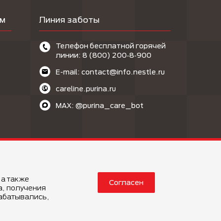
ам
Линия заботы
Телефон бесплатной горячей
линии: 8 (800) 200‑8‑900
E-mail: contact@info.nestle.ru
careline.purina.ru
MAX: @purina_care_bot
 а также
Согласен
 положения
Политика конфиденциальности
а, получения
рабатывались,