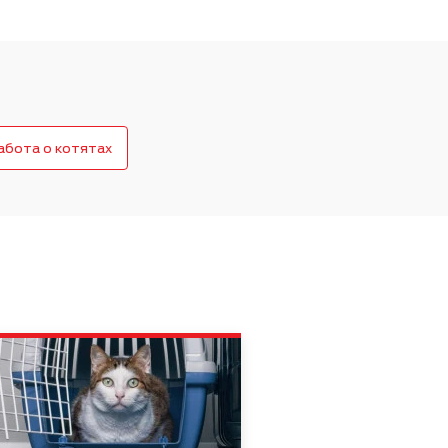
Забота о питомцах
абота о котятах