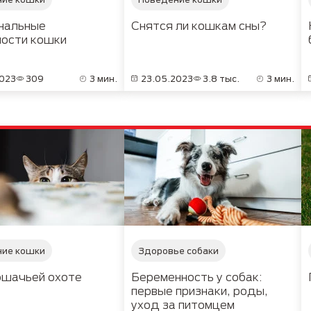
нальные
Снятся ли кошкам сны?
ности кошки
2023
309
3 мин.
23.05.2023
3.8 тыс.
3 мин.
ние кошки
Здоровье собаки
ошачьей охоте
Беременность у собак:
первые признаки, роды,
уход за питомцем