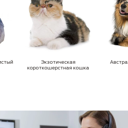
истый
Экзотическая
Австра
короткошерстная кошка