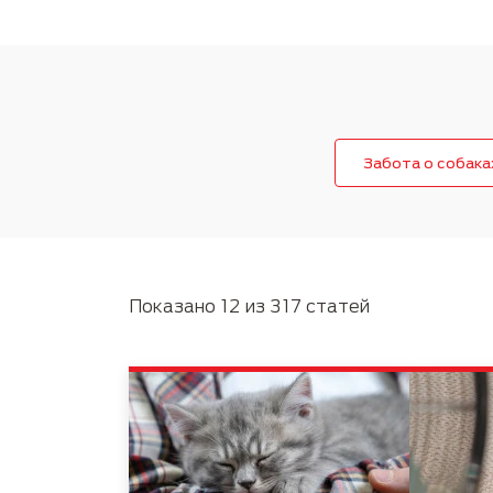
Руководство по породам
Пожилые
Забота о собака
Показано 12 из 317 статей