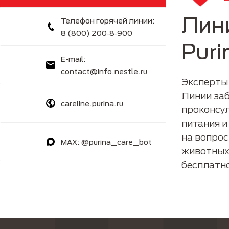
Лин
Телефон горячей линии:
8 (800) 200‑8‑900
Puri
E-mail:
contact@info.nestle.ru
Эксперты
Линии заб
careline.purina.ru
проконсу
питания и
на вопро
MAX: @purina_care_bot
животных 
бесплатн