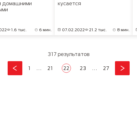
и домашними
кусается
ыми
022
1.6 тыс.
6 мин.
07.02.2022
21.2 тыс.
8 мин.
317 результатов
First page
Страница
Current page
Страница
Last page
1
…
21
22
23
…
27