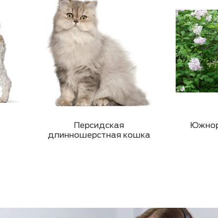
Персидская
Южнор
длинношерстная кошка