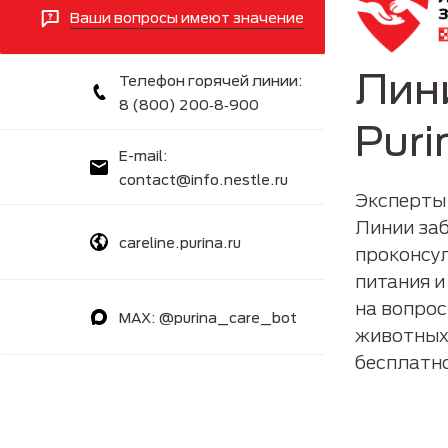
Ваши вопросы имеют значение
Лин
Телефон горячей линии:
8 (800) 200‑8‑900
Puri
E-mail:
contact@info.nestle.ru
Эксперты
Линии заб
careline.purina.ru
проконсу
питания и
на вопро
MAX: @purina_care_bot
животных 
бесплатн