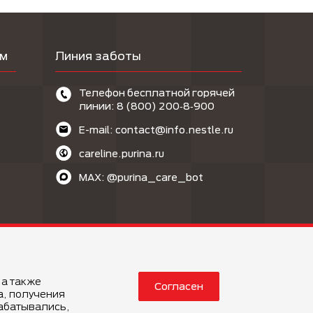
ам
Линия заботы
Телефон бесплатной горячей
линии: 8 (800) 200‑8‑900
E-mail: contact@info.nestle.ru
careline.purina.ru
MAX: @purina_care_bot
 а также
Согласен
 положения
Политика конфиденциальности
а, получения
рабатывались,