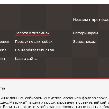
Нашим партнёр
Забота о питомцах
Ветеринарам
кошек
Продукты для собак
Заводчикам
rina
Наши обязательства
зин
Карта сайта
йте
льных данных, собираемых с использованием файлов cookie,
Условия и
декс Метрика", в целях профилирования посетителей сайт
estlé S.A. (Швейцария)
а. Если вы не хотите, чтобы ваши персональные данные об