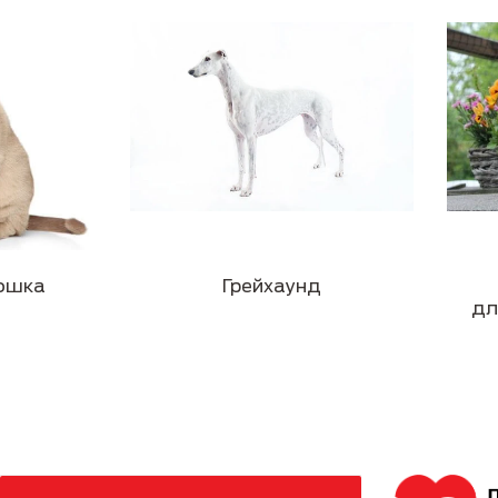
ошка
Грейхаунд
дл