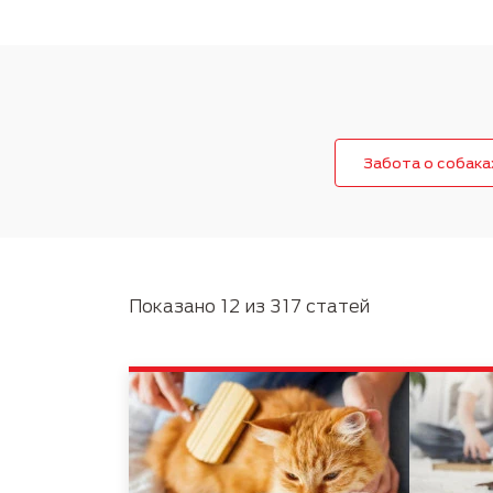
Руководство по породам
Пожилые
Забота о собака
Показано 12 из 317 статей