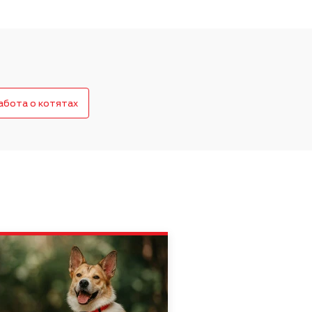
Забота о питомцах
абота о котятах