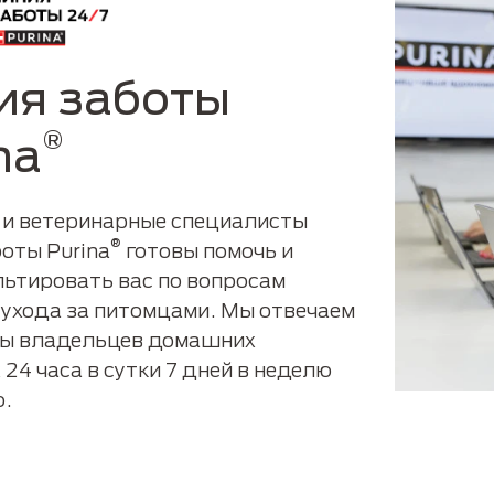
ия заботы
®
na
 и ветеринарные специалисты
®
оты Purina
готовы помочь и
льтировать вас по вопросам
 ухода за питомцами. Мы отвечаем
сы владельцев домашних
24 часа в сутки 7 дней в неделю
о.