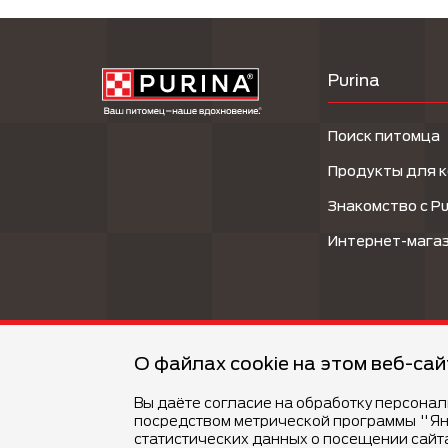
Purina
Поиск питомца
Продукты для 
Знакомство с Pu
Интернет-мага
О файлах cookie на этом веб-са
Вы даёте согласие на обработку персона
посредством метрической программы "Ян
©Компания Nestlé, 2026 г. Все права защищены.
®Владелец товарных знаков: Société des Produits N
статистических данных о посещении сайт