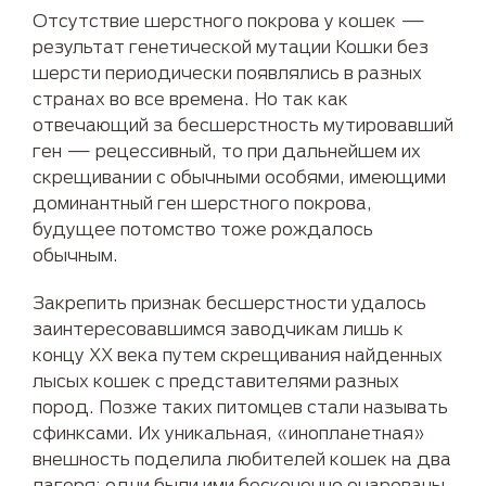
Отсутствие шерстного покрова у кошек —
результат генетической мутации Кошки без
шерсти периодически появлялись в разных
странах во все времена. Но так как
отвечающий за бесшерстность мутировавший
ген — рецессивный, то при дальнейшем их
скрещивании с обычными особями, имеющими
доминантный ген шерстного покрова,
будущее потомство тоже рождалось
обычным.
Закрепить признак бесшерстности удалось
заинтересовавшимся заводчикам лишь к
концу ХХ века путем скрещивания найденных
лысых кошек с представителями разных
пород. Позже таких питомцев стали называть
сфинксами. Их уникальная, «инопланетная»
внешность поделила любителей кошек на два
лагеря: одни были ими бесконечно очарованы,