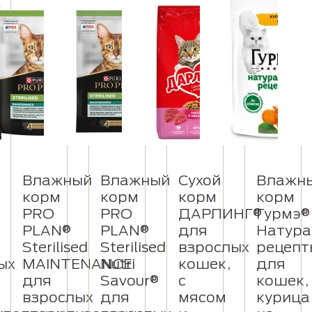
Влажный
Влажный
Сухой
Влажн
корм
корм
корм
корм
PRO
PRO
ДАРЛИНГ®
Гурмэ®
PLAN®
PLAN®
для
Натур
Sterilised
Sterilised
взрослых
рецепт
ых
MAINTENANCE
Nutri
кошек,
для
для
Savour®
с
кошек,
взрослых
для
мясом
курица