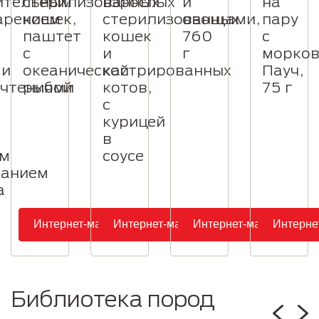
ительным
стерилизованных
взрослых
и
на
арением
кошек,
стерилизованных
овощами,
пару
паштет
кошек
760
с
с
и
г
морков
ми
океанической
кастрированных
Пауч,
чтениями
рыбой
котов,
75 г
с
курицей
в
им
соусе
жанием
а
Интернет-магазин
Интернет-магазин
Интернет-магазин
Интерне
Библиотека пород